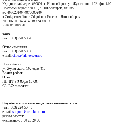
Юридический адрес:630001, г. Новосибирск, ул. Жуковского, 102 офис 810
Почтовый адрес: 630001, г. Новосибирск, а/я 265
р/с 40702810044070000286
в Сибирском банке Сбербанка России г. Новосибирск
ИНН/КПП 5404149189/540201001
БИК 045004641
Факс
тел.: (383) 220-50-90
Офис компании
тел.: (383) 220-50-00
e-mail:
office@nir-telecom.ru
Новосибирск,
ул. Жуковского, 102 офис 810
Режим работы:
Oфис:
ПН-ПТ: с 9-00 до 18-00,
СБ, ВС: выходной
Служба технической поддержки пользователей
тел.: (383) 220-50-40
e-mail:
support@nir-telecom.ru
режим работы:
ежедневно с 8-00 до 20-00