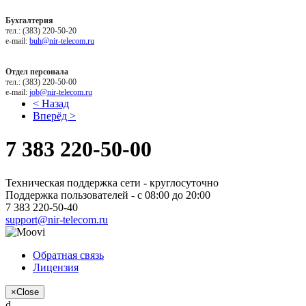
Бухгалтерия
тел.: (383) 220-50-20
e-mail:
buh@nir-telecom.ru
Отдел персонала
тел.: (383) 220-50-00
e-mail:
job@nir-telecom.ru
< Назад
Вперёд >
7 383
220-50-00
Техническая поддержка сети - круглосуточно
Поддержка пользователей - с 08:00 до 20:00
7 383 220-50-40
support@nir-telecom.ru
Обратная связь
Лицензия
×
Close
d